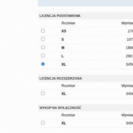
LICENCJA PODSTAWOWA
Rozmiar
Wymiar
XS
27
S
107
M
186
L
266
XL
345
LICENCJA ROZSZERZONA
Rozmiar
Wymiar
XL
345
WYKUP NA WYŁĄCZNOŚĆ
Rozmiar
Wymiar
XL
345