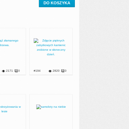
DO KOSZYKA
2171
0
#194
2820
0