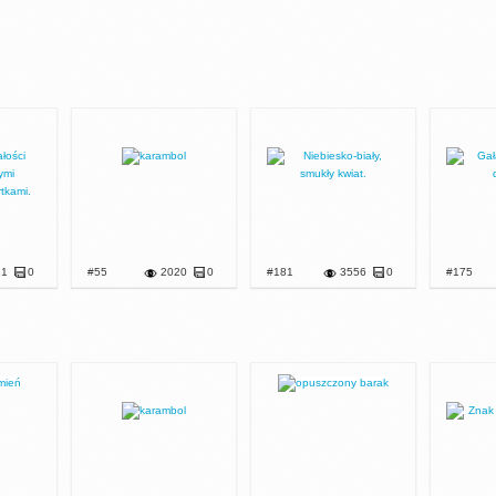
81
0
#55
2020
0
#181
3556
0
#175