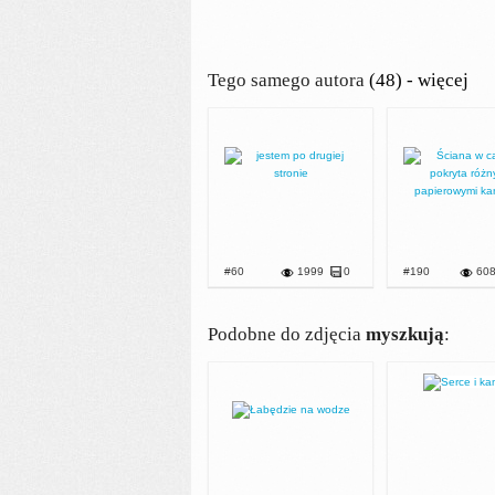
Tego samego autora
(48) - więcej
#60
1999
0
#190
60
Podobne do zdjęcia
myszkują
: