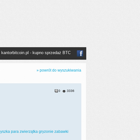
n kantorbitcoin.pl - kupno sprzedaż BTC
» powrót do wyszukiwania
0
3336
yszka
para
zwierzątka
gryzonie
zabawki