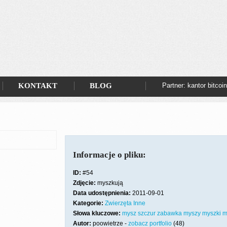
KONTAKT
BLOG
Partner: kantor bitcoi
Informacje o pliku:
ID:
#54
Zdjęcie:
myszkują
Data udostępnienia:
2011-09-01
Kategorie:
Zwierzęta
Inne
Słowa kluczowe:
mysz
szczur
zabawka
myszy
myszki
m
Autor:
poowietrze -
zobacz portfolio
(48)