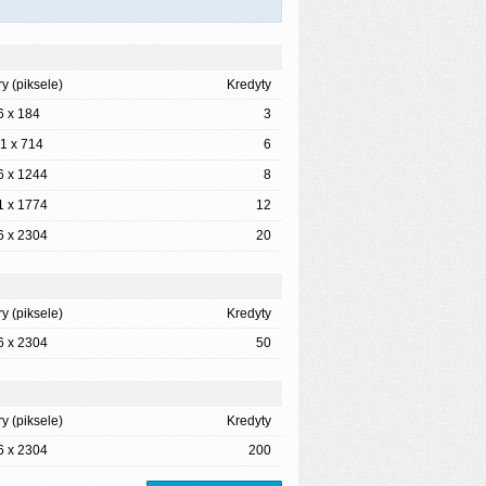
y (piksele)
Kredyty
6 x 184
3
1 x 714
6
6 x 1244
8
1 x 1774
12
6 x 2304
20
y (piksele)
Kredyty
6 x 2304
50
y (piksele)
Kredyty
6 x 2304
200