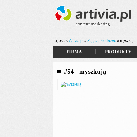
content marketing
Tu jesteś:
Artivia.pl
»
Zdjęcia stockowe
»
myszkują
FIRMA
PRODUKTY
#54 - myszkują